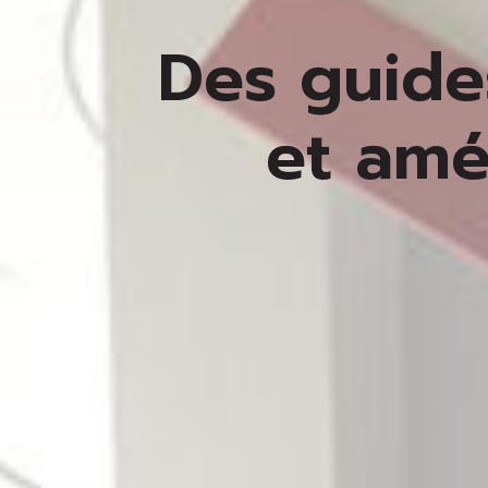
Des guide
et amé