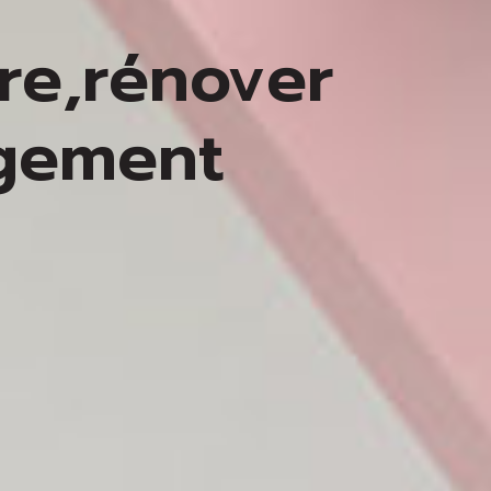
re,
rénover
ogement