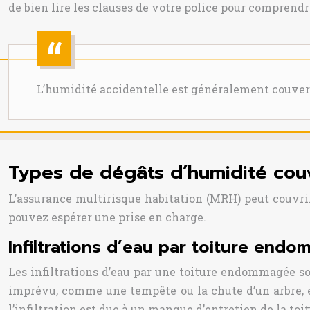
de bien lire les clauses de votre police pour comprend
L’humidité accidentelle est généralement couvert
Types de dégâts d’humidité couve
L’assurance multirisque habitation (MRH) peut couvrir 
pouvez espérer une prise en charge.
Infiltrations d’eau par toiture end
Les infiltrations d’eau par une toiture endommagée s
imprévu, comme une tempête ou la chute d’un arbre, et
l’infiltration est due à un manque d’entretien de la toit