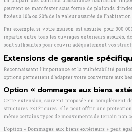
La plupart des contrats d’assurance habitation impo
peuvent se manifester sous forme de plafonds d’indemn
fixées à 10% ou 20% de la valeur assurée de l’habitatio
Par exemple, si votre maison est assurée pour 300 000 
répartie entre tous les ouvrages extérieurs assurés, do
sont suffisantes pour couvrir adéquatement vos struct
Extensions de garantie spécifi
Reconnaissant l’importance et la vulnérabilité parti
options permettent d’adapter votre couverture aux beso
Option « dommages aux biens extér
Cette extension, souvent proposée en complément de 
structures extérieures. Elle peut offrir une protecti
même certains types de mouvements de terrain non cou
L’option « Dommages aux biens extérieurs » peut égal