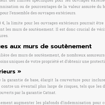
sent des limites spécifiques pour les ouvrages extéri
isation ou de pourcentages de la valeur assurée du bât
n pour l’ensemble des ouvrages extérieurs.
€, la limite pour les ouvrages extérieurs pourrait être
nt les murs de soutènement. Il est donc crucial de vérif
ures.
ques aux murs de soutènement
culière des murs de soutènement, de nombreux assureurs 
ins uniques de votre propriété et d’obtenir une protecti
ieurs »
la garantie de base, élargit la couverture pour inclur
on contre un éventail plus large de risques, tels que le
verts par la garantie Catnat.
ement augmenter les plafonds d’indemnisation pour ces