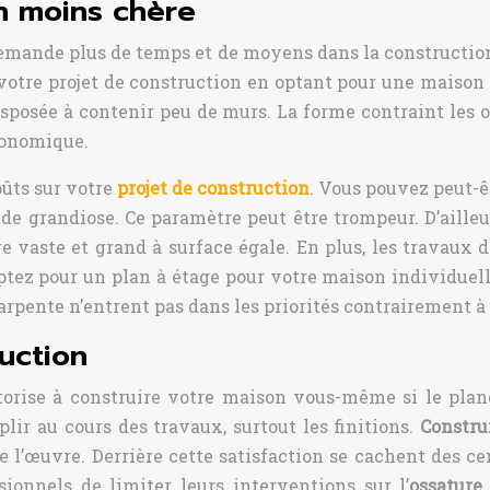
n moins chère
emande plus de temps et de moyens dans la construction
otre projet de construction en optant pour une maison 
édisposée à contenir peu de murs. La forme contraint les
conomique.
ûts sur votre
projet de construction
. Vous pouvez peut-ê
nt de grandiose. Ce paramètre peut être trompeur. D’ail
tre vaste et grand à surface égale. En plus, les travau
 optez pour un plan à étage pour votre maison individu
harpente n’entrent pas dans les priorités contrairement 
uction
utorise à construire votre maison vous-même si le plan
ir au cours des travaux, surtout les finitions.
Constru
de l’œuvre. Derrière cette satisfaction se cachent des 
ionnels de limiter leurs interventions sur l’
ossature