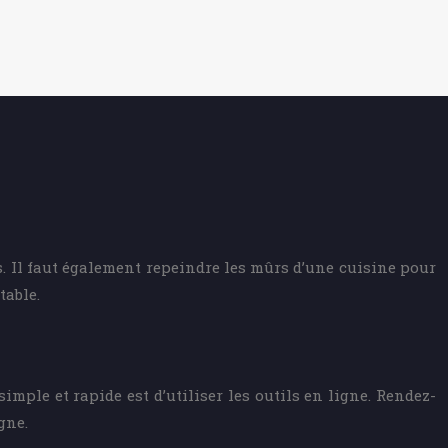
s. Il faut également repeindre les mûrs d’une cuisine pour
table.
mple et rapide est d’utiliser les outils en ligne. Rendez-
gne.