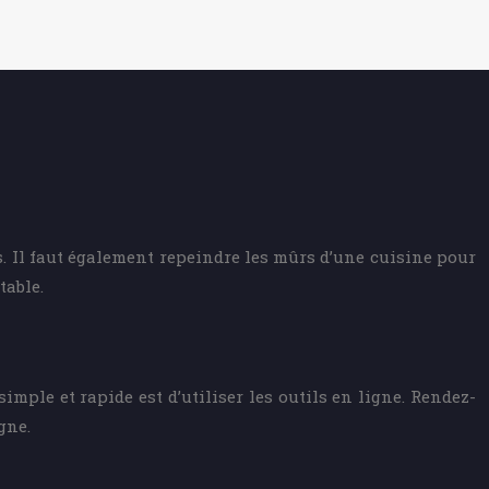
s. Il faut également repeindre les mûrs d’une cuisine pour
table.
mple et rapide est d’utiliser les outils en ligne. Rendez-
gne.