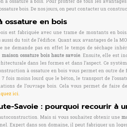
 à ossature à bois. Pour profiter de tous les avantages
ossature bois. De nos jours, on peut contacter un construc
 ossature en bois
s est fabriquée avec une trame de montants en bois. C
aussi du toit de l’édifice. Quant aux avantages de la MO
elle ne demande pas en effet le temps de séchage inhér
e
maison ossature bois haute savoie
. Ensuite, elle est i
chitecturale dans les formes et dans l’aspect. Ce systè
 construction à ossature en bois vous permet en outre de
7 fois moins lourd que le béton, le transport de l’ossat
tions de l’ouvrage bois. Cela vous permet de faire d
iquez ici
.
te-Savoie : pourquoi recourir à u
 l’autoconstruction. Mais si vous souhaitez obtenir une
ma
nel. Expert dans son domaine, il peut fabriquer un loge