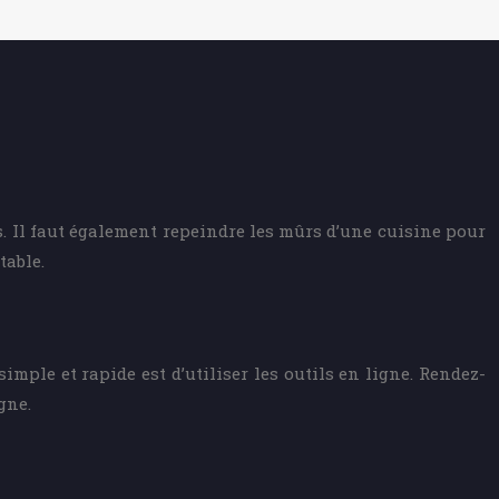
s. Il faut également repeindre les mûrs d’une cuisine pour
table.
mple et rapide est d’utiliser les outils en ligne. Rendez-
gne.