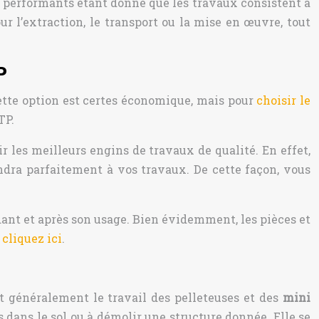
er performants étant donné que les travaux consistent à
ur l’extraction, le transport ou la mise en œuvre, tout
P
ette option est certes économique, mais pour
choisir le
TP.
r les meilleurs engins de travaux de qualité. En effet,
endra parfaitement à vos travaux. De cette façon, vous
ant et après son usage. Bien évidemment, les pièces et
,
cliquez ici
.
st généralement le travail des pelleteuses et des
mini
 dans le sol ou à démolir une structure donnée. Elle se