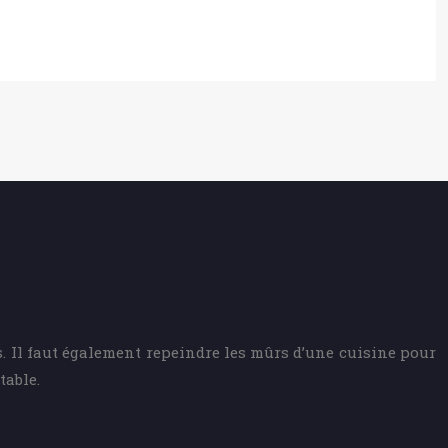
s. Il faut également repeindre les mûrs d’une cuisine pour
table.