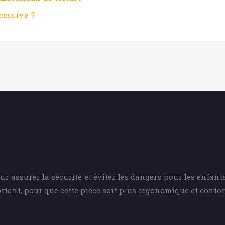
cessive ?
r assurer la sécurité et éviter les dangers pour les enfant
rtant, pour que cette pièce soit plus ergonomique et confor