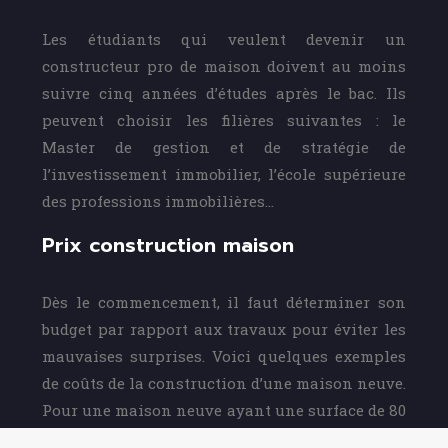
Les étudiants qui veulent devenir un
constructeur pro de maison doivent au moins
suivre cinq années d’études après le bac. Ils
peuvent choisir les filières suivantes : le
Master de gestion et de stratégie de
l’investissement immobilier, l’école supérieure
des professions immobilières…
Prix construction maison
Dès le commencement, il faut déterminer son
budget par rapport aux travaux pour éviter les
mauvaises surprises. Voici quelques exemples
de coûts de la construction d’une maison neuve.
Pour une maison neuve ayant une surface de 80
m², il faut estimer un budget de 80 000 €.