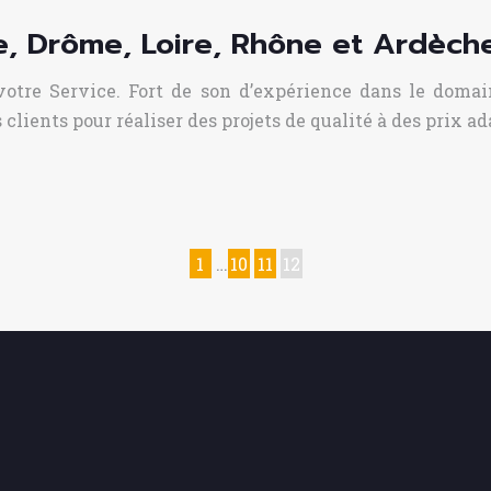
e, Drôme, Loire, Rhône et Ardèch
 votre Service. Fort de son d’expérience dans le domai
lients pour réaliser des projets de qualité à des prix 
1
…
10
11
12